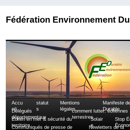
Fédération Environnement Du
Accu
statut
Mentions
Manifeste d
Aller
eil
s
légales
Durable
Délégués
comment lutter: éoliennes
au
départementaux
terrestres
Eolien en mer & sécurité du
Solair
Stop É
territoire
e
Écono
contenu
Communiqués de presse de
Newletters de la