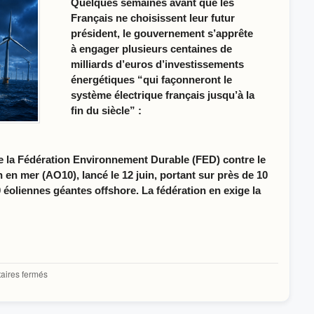
raccordement
Quelques semaines avant que les
des
Français ne choisissent leur futur
éoliennes
président, le gouvernement s’apprête
offshore
à engager plusieurs centaines de
milliards d’euros d’investissements
énergétiques “qui façonneront le
système électrique français jusqu’à la
fin du siècle” :
sse la Fédération Environnement Durable (FED) contre le
n en mer (AO10), lancé le 12 juin, portant sur près de 10
0 éoliennes géantes offshore. La fédération en exige la
sur
ires fermés
La
FED
dénonce