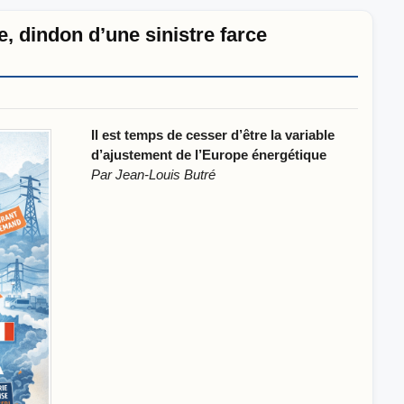
l’AO10,
“le
ce, dindon d’une sinistre farce
coup
d’estocade
porté
au
nucléaire
français”,
Il est temps de cesser d’être la variable
et
d’ajustement de l’Europe énergétique
exige
sa
Par Jean-Louis Butré
suspension
avant
la
présidentielle