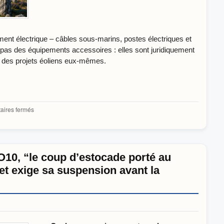
ment électrique – câbles sous-marins, postes électriques et
t pas des équipements accessoires : elles sont juridiquement
s des projets éoliens eux-mêmes.
sur
ires fermés
Carnac
UNESCO
:
le
patrimoine
10, “le coup d’estocade porté au
mondial
 et exige sa suspension avant la
crée
un
obstacle
juridique
majeur
au