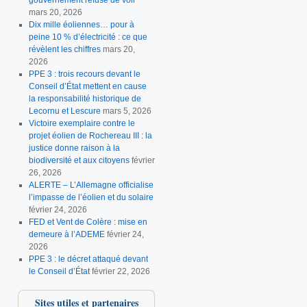
mars 20, 2026
Dix mille éoliennes… pour à
peine 10 % d’électricité : ce que
révèlent les chiffres
mars 20,
2026
PPE 3 : trois recours devant le
Conseil d’État mettent en cause
la responsabilité historique de
Lecornu et Lescure
mars 5, 2026
Victoire exemplaire contre le
projet éolien de Rochereau III : la
justice donne raison à la
biodiversité et aux citoyens
février
26, 2026
ALERTE – L’Allemagne officialise
l’impasse de l’éolien et du solaire
février 24, 2026
FED et Vent de Colère : mise en
demeure à l’ADEME
février 24,
SellExpert
2026
PPE 3 : le décret attaqué devant
Douar Pourleth
le Conseil d’État
février 22, 2026
PIEBÎEM
Sites utiles et partenaires