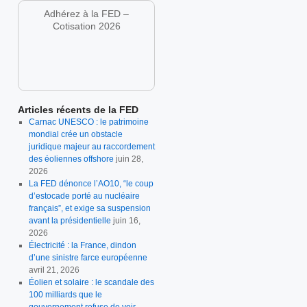
Adhérez à la FED –
Cotisation 2026
Articles récents de la FED
Carnac UNESCO : le patrimoine
mondial crée un obstacle
juridique majeur au raccordement
des éoliennes offshore
juin 28,
2026
La FED dénonce l’AO10, “le coup
d’estocade porté au nucléaire
français”, et exige sa suspension
avant la présidentielle
juin 16,
2026
Électricité : la France, dindon
d’une sinistre farce européenne
avril 21, 2026
Éolien et solaire : le scandale des
100 milliards que le
gouvernement refuse de voir