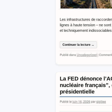
Les infrastructures de raccorde
lignes à haute tension – ne son
et techniquement indissociable
Continuer la lecture
→
Publié dans
Uncategorized
|
Commenta
La FED dénonce l’AO
nucléaire français”,
présidentielle
Publié le
juin 16, 2026
par
sigillee