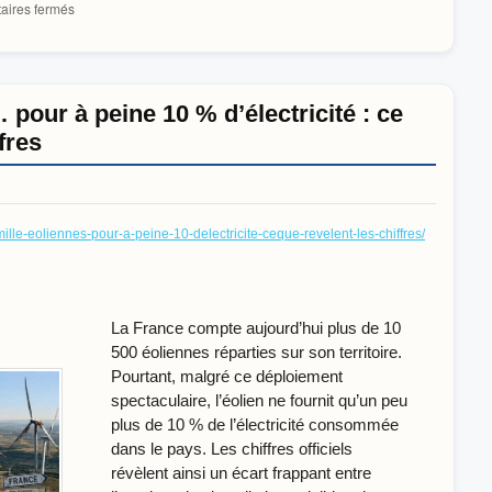
sur
ires fermés
Éolien
et
solaire
:
le
 pour à peine 10 % d’électricité : ce
scandale
fres
des
100
milliards
que
le
ille-eoliennes-pour-a-peine-10-delectricite-ceque-revelent-les-chiffres/
gouvernement
refuse
de
voir
La France compte aujourd’hui plus de 10
500 éoliennes réparties sur son territoire.
Pourtant, malgré ce déploiement
spectaculaire, l’éolien ne fournit qu’un peu
plus de 10 % de l’électricité consommée
dans le pays. Les chiffres officiels
révèlent ainsi un écart frappant entre