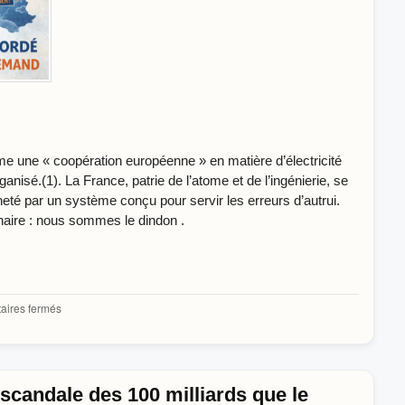
e une « coopération européenne » en matière d’électricité
rganisé.(1). La France, patrie de l’atome et de l’ingénierie, se
neté par un système conçu pour servir les erreurs d’autrui.
aire : nous sommes le dindon .
sur
ires fermés
Électricité
:
la
France,
dindon
e scandale des 100 milliards que le
d’une