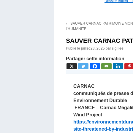
Dossier éolien : 
←
SAUVER CARNAC PATRIMOINE MON
l’HUMANITE
SAUVER CARNAC PAT
Publié le
juillet 23, 2025
par
sigillee
Partager cette information
CARNAC
communiqués de presse de
Environnement Durable
FRANCE – Carnac Megalith
Wind Project
https://environnementdura
site-threatened-by-industri