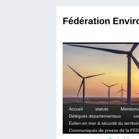
Fédération Envi
Accueil
statuts
Mentions
Aller
Délégués départementaux
co
au
Eolien en mer & sécurité du territoir
Communiqués de presse de la FED
contenu