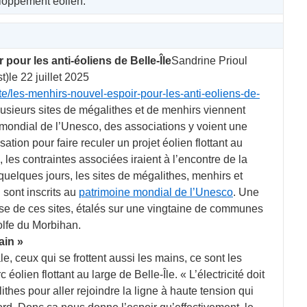
loppement éolien.
pour les anti-éoliens de Belle-Île
Sandrine Prioul
)le 22 juillet 2025
te/les-menhirs-nouvel-espoir-pour-les-anti-eoliens-de-
lusieurs sites de mégalithes et de menhirs viennent
e mondial de l’Unesco, des associations y voient une
sation pour faire reculer un projet éolien flottant au
, les contraintes associées iraient à l’encontre de la
quelques jours, les sites de mégalithes, menhirs et
sont inscrits au
patrimoine mondial de l’Unesco
. Une
se de ces sites, étalés sur une vingtaine de communes
olfe du Morbihan.
ain »
le, ceux qui se frottent aussi les mains, ce sont les
éolien flottant au large de Belle-Île. « L’électricité doit
thes pour aller rejoindre la ligne à haute tension qui