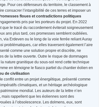
e. Pour ces défenseurs du territoire, le classement à
e consacrer l’intangibilité de ces terres et imposer un
romesses floues et contradictions politiques
engagements pris par les porteurs du projet. En 2022
ent que le tracé du raccordement éviterait soigneusement
eux ans plus tard, ces promesses semblent oubliées.
, via Erdeven ou le long de la voie ferrée reliant Auray
si problématiques, car elles traversent également l’aire
ésenté comme une solution propre et discrète, ne
es de la lettre ouverte. Outre le risque de dommages
, la nature granitique du sous-sol rend cette technique
omme en témoigne le fiasco partiel du chantier éolien en
u de civilisation
 le conflit entre un projet énergétique, présenté comme
impératifs climatiques, et un héritage archéologique
 patrimoine mondial. Les auteurs de la lettre n’en
oi, mais rappellent que les éoliennes sont des
 vouées à l’obsolescence. Les dolmens, eux, sont