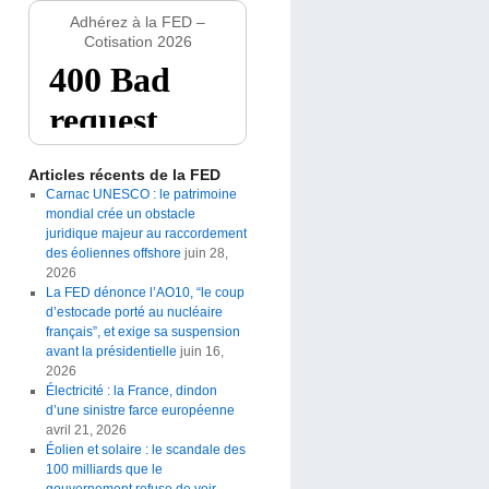
Adhérez à la FED –
Cotisation 2026
Articles récents de la FED
Carnac UNESCO : le patrimoine
mondial crée un obstacle
juridique majeur au raccordement
des éoliennes offshore
juin 28,
2026
La FED dénonce l’AO10, “le coup
d’estocade porté au nucléaire
français”, et exige sa suspension
avant la présidentielle
juin 16,
2026
Électricité : la France, dindon
d’une sinistre farce européenne
avril 21, 2026
Éolien et solaire : le scandale des
100 milliards que le
gouvernement refuse de voir