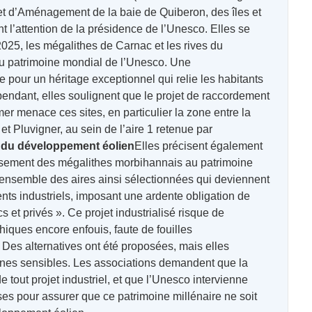
 et d’Aménagement de la baie de Quiberon, des îles et
ent l’attention de la présidence de l’Unesco. Elles se
 2025, les mégalithes de Carnac et les rives du
 au patrimoine mondial de l’Unesco. Une
 pour un héritage exceptionnel qui relie les habitants
pendant, elles soulignent que le projet de raccordement
er menace ces sites, en particulier la zone entre la
et Pluvigner, au sein de l’aire 1 retenue par
 du développement éolien
Elles précisent également
assement des mégalithes morbihannais au patrimoine
’ensemble des aires ainsi sélectionnées qui deviennent
ts industriels, imposant une ardente obligation de
 et privés ». Ce projet industrialisé risque de
hiques encore enfouis, faute de fouilles
Des alternatives ont été proposées, mais elles
nes sensibles. Les associations demandent que la
 tout projet industriel, et que l’Unesco intervienne
ses pour assurer que ce patrimoine millénaire ne soit