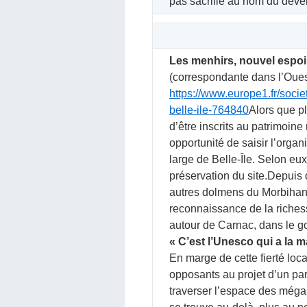
pas sacrifié au nom du déve
Les menhirs, nouvel espoir 
(correspondante dans l’Ouest
https://www.europe1.fr/socie
belle-ile-764840
Alors que p
d’être inscrits au patrimoin
opportunité de saisir l’organi
large de Belle-Île. Selon eux
préservation du site.Depuis 
autres dolmens du Morbihan 
reconnaissance de la riches
autour de Carnac, dans le g
« C’est l’Unesco qui a la m
En marge de cette fierté loca
opposants au projet d’un parc 
traverser l’espace des mégali