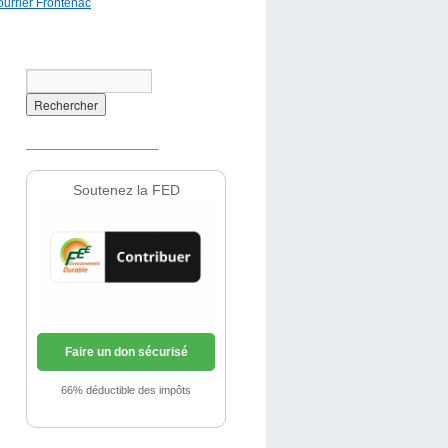
ourrier Frontenac
___________________
Soutenez la FED
Faire un don sécurisé
66% déductible des impôts