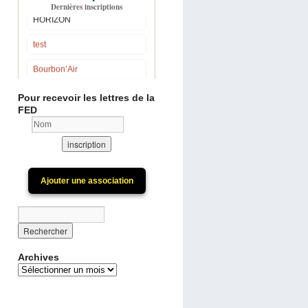
Dernières inscriptions
HORIZON
test
Bourbon’Air
Bouchaud Environnement et
Val du Roudon
Pour recevoir les lettres de la
FED
Bien Vivre Aux Portes des
Dombes
A Contre-Vent 63 St Hilaire
La Croix
Ajouter une association
Gardez les caps
Voir toutes les
associations
SellExpert
Douar Pourleth
Archives
PIEBÎEM
Archives
LA CORBIERE LIBRE
HORIZON