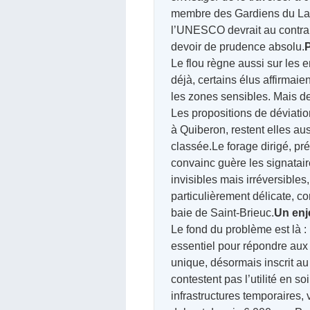
membre des Gardiens du Larg
l’UNESCO devrait au contrair
devoir de prudence absolu.
P
Le flou règne aussi sur les 
déjà, certains élus affirmai
les zones sensibles. Mais d
Les propositions de déviation
à Quiberon, restent elles aus
classée.Le forage dirigé, pr
convainc guère les signatair
invisibles mais irréversibles
particulièrement délicate, c
baie de Saint-Brieuc.
Un enje
Le fond du problème est là :
essentiel pour répondre aux 
unique, désormais inscrit au
contestent pas l’utilité en s
infrastructures temporaires,