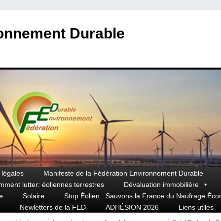
ronnement Durable
 légales
Manifeste de la Fédération Environnement Durable
mment lutter: éoliennes terrestres
Dévaluation immobilière
e
Solaire
Stop Éolien : Sauvons la France du Naufrage Éc
Newletters de la FED
ADHÉSION 2026
Liens utiles