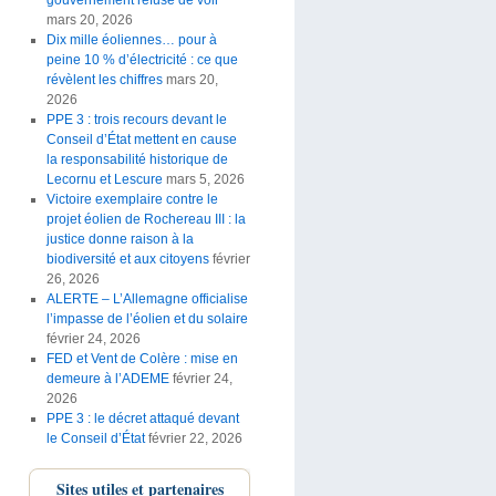
mars 20, 2026
Dix mille éoliennes… pour à
peine 10 % d’électricité : ce que
révèlent les chiffres
mars 20,
2026
PPE 3 : trois recours devant le
Conseil d’État mettent en cause
la responsabilité historique de
Lecornu et Lescure
mars 5, 2026
Victoire exemplaire contre le
projet éolien de Rochereau III : la
justice donne raison à la
biodiversité et aux citoyens
février
26, 2026
ALERTE – L’Allemagne officialise
l’impasse de l’éolien et du solaire
février 24, 2026
FED et Vent de Colère : mise en
SellExpert
demeure à l’ADEME
février 24,
2026
Douar Pourleth
PPE 3 : le décret attaqué devant
le Conseil d’État
février 22, 2026
PIEBÎEM
Sites utiles et partenaires
LA CORBIERE LIBRE