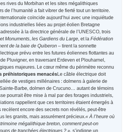
es rives du Morbihan et les sites mégalithiques
 de l’humanité a fait vibrer de fierté tout un territoire.
nternationale coïncide aujourd’hui avec une inquiétude
ons industrielles liées au projet éolien Bretagne
 adressée à la directrice générale de l’UNESCO, trois
 et Monuments
,
les Gardiens du Large
, et la
Fédération
ent de la baie de Quiberon
– tirent la sonnette
ectrique prévu entre les futures éoliennes flottantes au
e de Pluvigner, en traversant Erdeven et Plouharnel,
ogiques majeures. Le cœur même du périmètre reconnu
s préhistoriques menacés
Le câble électrique doit
ellée de vestiges millénaires : dolmens à galerie de
Sainte-Barbe, dolmen de Crucuno… autant de témoins
se pourrait être mise à mal par des forages industriels,
ations rappellent que ces territoires étaient émergés à
s recèlent encore des secrets non révélés, peut-être
us les granits, mais assurément précieux.
« À l’heure où
patrimoine mégalithique breton, comment peut-on
coups de tranchées électriques ? »,
s’indigne un