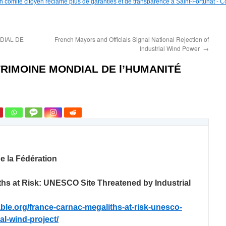
un comité citoyen réclame plus de garanties et de transparence à Saint-Fortunat - C
DIAL DE
French Mayors and Officials Signal National Rejection of
Industrial Wind Power
→
RIMOINE MONDIAL DE l’HUMANITÉ
 la Fédération
s at Risk: UNESCO Site Threatened by Industrial
ble.org/france-carnac-megaliths-at-risk-unesco-
al-wind-project/