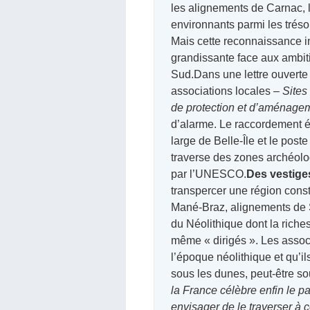
les alignements de Carnac, l
environnants parmi les trésors
Mais cette reconnaissance i
grandissante face aux ambiti
Sud.Dans une lettre ouverte
associations locales –
Sites
de protection et d’aménagem
d’alarme. Le raccordement él
large de Belle-Île et le post
traverse des zones archéol
par l’UNESCO.
Des vestige
transpercer une région const
Mané-Braz, alignements de 
du Néolithique dont la riches
même « dirigés ». Les associ
l’époque néolithique et qu’il
sous les dunes, peut-être so
la France célèbre enfin le 
envisager de le traverser à 