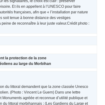
les signataires, le choix est clair : préserver
visoire. Et ils en appellent à l’UNESCO pour faire
torités françaises, afin que « l’installation par nature
 soit tenue à bonne distance des vestiges
à peine de reconnaître à leur juste valeur.Crédit photo :
t la protection de la zone
éoliens
au
large
du
Morbihan
ion du littoral demandent que la zone classée Unesco
éolien. (Photo : Vincent Le Guern) Dans une lettre
 et Monuments agréée et reconnue d’utilité publique et
on du littoral morbihannais : (Les Gardiens du Large et