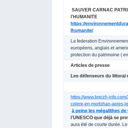
SAUVER CARNAC PATRI
l’HUMANITE
https://environnementdura
lhumanite/
‍La federation Environnement
européens, anglais et amer
protection du patrimoine ( 
‍Articles de presse
Les défenseurs du littoral
https://www.breizh-info.com
colere-en-morbihan-apres-l
à peine les mégalithes de
l’UNESCO que déjà se profi
aura été de courte durée. Le