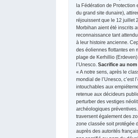
la Fédération de Protection
du grand site dunaire), attir
réjouissent que le 12 juillet
Morbihan aient été inscrits
reconnaissance tant attendue
à leur histoire ancienne. Ce
des éoliennes flottantes en m
plage de Kerhillio (Erdeven) 
l’Unesco.
Sacrifice au nom
« A notre sens, après le cl
mondial de l’Unesco, c’est l
intouchables aux empiétemen
retenue aux décideurs publics
perturber des vestiges néolit
archéologiques préventives. 
traversent également des zo
zone classée soit protégée de
auprès des autorités françai